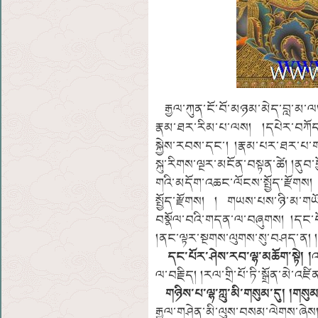
རྒྱལ་ཀུན་ངོ་བོ་མཉམ་མེད་བླ་མ་ལ། 
རྣམ་ཐར་རིམ་པ་ལས། །དཔེར་བཀོ
སྐྱེས་རབས་དང་། །རྣམ་པར་ཐར་པ་ག
སྐུ་རིགས་ལྔར་མངོན་བསྟན་ཚེ། །ནུབ་ཕ
གའི་མདོག་འཆང་ལོངས་སྤྱོད་རྫོགས
སྤྱོད་རྫོགས། ། གཡས་པས་ཉི་མ་གཡོ
བསྣོལ་བའི་གདན་ལ་བཞུགས། །དང་པོ
།ནང་ལྟར་སྔགས་ལུགས་སུ་བཤད་ན། །
དང་པོར་ཤེས་རབ་ལྷ་མཆོག་སྟེ། །
འ
ལ་བརྗིད། །རལ་གྲི་པོ་ཏི་སྒྲོན་མེ་འ
གཉིས་པ་ལྷ་ཀླུ་མི་གསུམ་དུ། །གསུ
རྒྱལ་གཤེན་མི་ལུས་བསམ་ལེགས་ཞེས། །ར