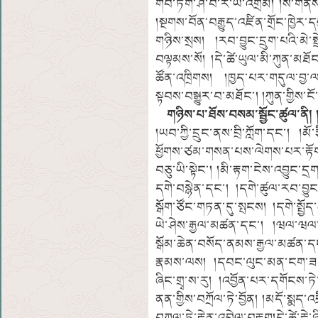
གབ་ཏོག་ཤ་བ་རི་ཡི་འགྲམ། །ས་གནས
།སྔགས་བོན་བརྒྱུད་འཛིན་གྲོང་ཁྱེར
གཉིས་སྲས། །རབ་བྱུང་དྲུག་པའི་མེ་ས
བལྟམས་སོ། །དེ་ཚེ་ཡུལ་མི་ཀུན་མ
ཚོན་འཁྲིགས། །ཁྱད་པར་གདུལ་བྱ་ལ
སྟབས་བསྒྱུར་བ་མཐོང་། །ཀུན་གྱིས་ང
གཉིས་པ་ཐོས་བསམ་སྦྱོང་ཚུལ་ནི། 
།ཡབ་ཀྱི་དྲུང་ནས་བྲི་ཀློག་དང་། །མ
ཕྱོགས་ཙམ་གསན་པས་ལེགས་པར་རྟོ
བཅུ་ཡི་སྟེང་། །མི་རྟག་ངེས་འབྱུང་ད
དགེ་བསྙེན་དང་། །དགེ་ཚུལ་རབ་བྱ
སྒོག་ཙོང་གཏན་དུ་སྤངས། །དགེ་སྤྱ
ཡེ་ཤེས་རྒྱལ་མཚན་དང་། །ཝལ་ཝལ་ཤ
སྒོམ་ཆེན་བསོད་ནམས་རྒྱལ་མཚན་དང་
རྣམས་ལས། །དབང་ལུང་མན་ངག་ཟབ་དག
ཞིང་གྲྭ་ས་རུ། །འབྱོན་པར་དགོང
ནན་གྱིས་བཀྲོལ་ཏེ་བྱོན། །མདོ་སྨད་
བཀལ་ཏེ་རྟེན་འབྲེལ་བརྟག།དེ་ཚེ་ར