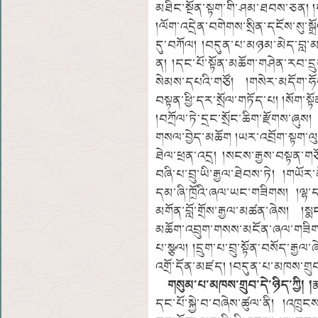
མཐིང་སྔོན་སྟག་གི་ཤམ་ཐབས་ཅན། །ད
།ལོག་འདྲེན་བགེགས་སྲིན་དངོས་སུ་སྒ
དུ་བཀོལ། །བདུན་པ་མཉམ་མེད་བླ་མ་ས
ན། །དང་པོ་སྟོན་མཆོག་གཤེན་རབ་དྲུ
སེམས་དཔའི་གཙོ། །གསེར་མདོག་ཧོས
བསྟན་ཕྱི་དར་སྲོལ་གཏོད་པ། །སོག་
།བཀྲོལ་ཏེ་དྲང་སྲོང་ཆིག་རྫོགས་
གསལ་བྱེད་མཆོག །ཡར་འབྲོག་སྟག་ལུང་
ཐེལ་ཕྲན་འདྲ། །སངས་རྒྱས་བསྟན་གཙ
བཞི་པ་བྲུ་ཡི་རྒྱལ་ཐེབས་ཏེ། །གཡོ
དམ་ཞི་ཁྲོའི་ཞལ་ཡང་གཟིགས། །ལྷ་ད
མགོན་བློ་གྲོས་རྒྱལ་མཚན་ཞེས། །སྨ
མཆོག་འབྲུག་གསས་མངོན་ཞལ་གཟིགས།
པ་སྩལ། །དྲུག་པ་བྲུ་སྟོན་བསོད་རྒྱ
འགྲོ་དོན་མཛད། །བདུན་པ་མཁས་གྲུབ་
གསུམ་པ་མཁས་གྲུབ་དེ་ཉིད་ཀྱི། །
ར
དང་པོ་སྐྱེ་བ་བཞེས་ཚུལ་ནི། །འཁྲུང