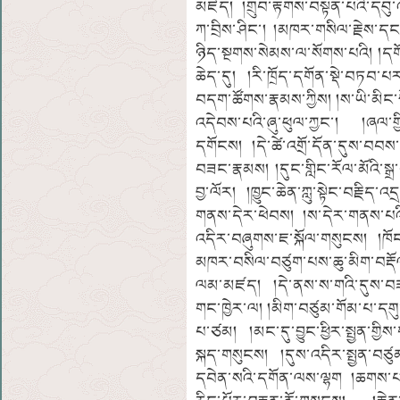
མཛད། །གྲུབ་རྟགས་བསྟན་པའི་དབུ་འཛ
ཀ་བྲིས་ཤིང་། །མཁར་གསིལ་རྗེས་
ཉིད་སྔགས་སེམས་ལ་སོགས་པའི། །དག
ཆེད་དུ། །རི་ཁྲོད་དགོན་སྡེ་བཏབ་པར་
བདག་ཚོགས་རྣམས་ཀྱིས། །ས་ཡི་མིང་
འདེབས་པའི་ཞུ་ཕུལ་ཀྱང་། །ཞལ་
དགོངས། །དེ་ཚེ་འགྲོ་དོན་དུས་བབས
བཟང་རྣམས། །དུང་གླིང་རོལ་མོའི་སྒྲ
བྱ་ལོར། །ཁྱུང་ཆེན་ཀླུ་སྟེང་བརྗ
གནས་དེར་ཕེབས། །ས་དེར་གནས་པའི་ར
འདིར་བཞུགས་ཇ་སྐོལ་གསུངས། །ཁོང
མཁར་བསིལ་བཙུག་པས་ཆུ་མིག་བརྡོལ།
ལམ་མཛད། །དེ་ནས་ས་གའི་དུས་བཟང
གང་ཁྱེར་ལ། །མིག་བཙུམ་གོམ་པ་དགུ་
པ་ཙམ། །མང་དུ་བྱུང་ཕྱིར་སྤྱན་གྱིས་
སྐད་གསུངས། །དུས་འདིར་སྤྱན་བཙུ
དབེན་སའི་དགོན་ལས་ལྷག །ཆགས་པར་ཡ