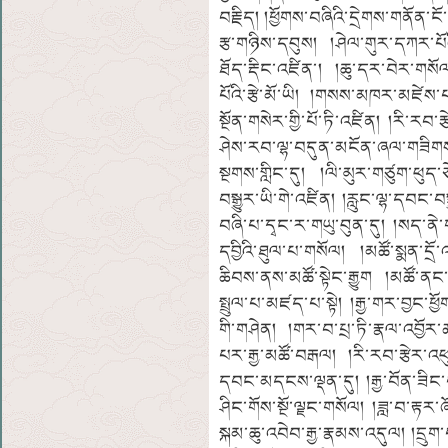
བརྗིད། །ཕྱོགས་བཞིའི་དྲེགས་གནོན་ང
རྩ་གཉིས་དབུས། །ཤེལ་གུར་དཀར་པོའི
ཐོད་རྡིང་འཛིན་། །ཆུ་དར་བེར་གསོལ་
པོའི་རྩེ་མོ་ཡི། །གསས་མཁར་མཛེས
སྔོན་གསེར་གྱི་པོ་ཏི་འཛིན། །རི་རབ་ར
ཤེས་རབ་ལྷ་བདུན་མངོན་ཞལ་གཟིགས།
སྔགས་གླིང་དུ། །ལི་མུར་གཙུག་ཕུད
བསྒྱུར་ཡི་གེ་འཛིན། །རླུང་ལྷ་དབང
བཞི་པ་དྭང་ར་གཡུ་བུན་དུ། །སད་ནེ
དབྱིའི་ཐུལ་པ་གསོལ། །མཚོ་སྨན་དྲ
ཆིབས་ནས་མཚོ་སྟེང་རྒྱུག །མཚོ་ནང་ཤ
སྤྲུལ་པ་མཛད་པ་སྟེ། །རྒྱ་གར་བྱང་ཕྱོ
གི་གཤེན། །གར་བ་པྲ་ཏི་རྣལ་འབྱ
པར་རྒྱ་མཚོ་བརྒལ། །རི་རབ་རྩེར་འ
དབང་མདངས་ལྡན་དུ། །རྒྱ་བོན་ཟིང་
ཤིང་གོས་སྔོ་ལྗང་གསོལ། །ཟླ་བ་རྟར
སྐམ་ཆུ་འབེབ་རྒྱ་རྣམས་འདུལ། །དྲུག