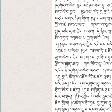
།དགོངས་རིམ་ཕྱག་བཞེས་མང་དུ་མཛད།
མང་པོར་བྱུང་། །སྐབས་འདི་རུ་ཏྲའི
བཙན་འགའ་ཞིག་གིས། །ལྷ་གཡག་ལྷ་ལ
ཁྲོ་བ་མི་མངའ་ཡང་། །གསང་བ་སྔགས་
སྤྱད་པའི་དམ་ཚིག་ཉམས། །དེ་ཕྱིར་
མི་བདུད་འབྱམས་པ་ཁྲག་མགོ་ཡིས། 
ན། །རྒྱལ་ཁམས་ནད་ཀྱིས་འགེངས་པའི་
འབྱམས་པ་ཡིས། །ཡུལ་ཁམས་དེ་མཐོང
ཡུལ་རེས་གཅིག་བརླག །ད་ལྟ་མི་བདུད་
ལྗོངས་ཚུན་ཆད། །གར་སོང་སུ་ཡིས་འ
འཁོར་ཏེ་དགོན་གསེབ་འབབ། །ཞལ་གསོལ
འབྲུ་སྣའི་ཚོགས་འཐོར་ངོ་མཚར་ལྡན
པའི་ཆེད། །དོག་ནས་དགུང་དུ་འཕུར་
རྩེད་མོར་མཛད། །ཀུན་མཁྱེན་མཉམ་མ
ངེར་བསྡད། །ཉི་དཀྱིལ་ཉེ་བའི་རླུང་
ཟེར་གྱིས། །འཚིགས་ཏེ་དུམ་བུ་དུམ་
གུག་བྱེད། །འཕུར་ཀྱང་དཔག་ཚད་གཅིག