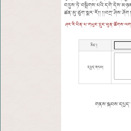
བཏུས་ཏེ་བསྒྲིགས་པའི་དགེ་དེས་མཉམ
ཚན་མུ་ཙུག་སྨར་རོ།། །།བཀྲ་ཤིས་ཤོག 
ཤར་རི་པིན་པ་གཡུང་དྲུང་ཕུན་ཚོགས་ལགས