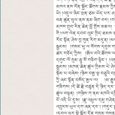
མཁའ་ནས་བོན་སྐྱོང་ཚོགས་རྣམས་ཀྱི
ཡི། །འདུལ་ཞིང་ཕྲན་ཙམ་ཡོད་པར་ཤར།
ཕན་ཚུན་ཕུལ་ནས་ནམ་ཞིག་བར། །གཅིག
མཁས་གྲུབ་རིན་ཆེན་བློ་གྲོས་མཇལ།
གི །ལག་ལེན་དབང་ལུང་ཁྲིད་ཐམས་ཅད།
རོང་སྟོན་ཤེས་བྱ་ཀུན་རིག་མདུན། 
སྦྱངས། །གསང་ཕུ་ལ་སོགས་དབུས་གཙ
ཚར་གཅོད་ཀྱིས། །རྒོལ་བའི་ཚོག
དགུང་ལོ་སུམ་ཅུ་སོ་གཅིག་སྟེང་། 
སྦྱངས། །མཁན་ཆེན་ཚུལ་ཁྲིམས་ཡེ་ཤེས་
སྡོམ་པ་བཞེས། །ཉིས་བརྒྱ་ལྔ་བཅུའ
ཀྱི་ཞང་སྟོན་བསོད་རྒྱལ་ལ། །མ་རྒ
གཟིགས། །དེ་ཚེ་རྗེ་བཙུན་དེ་ཉིད་དང
ཚུལ་བསྟན། །གཉིས་ཀ་ནམ་མཁའི་དབ
པོ་འདི་ཡི་དུས། །རྫུ་འཕྲུལ་དམུ་ག
འཁྲུངས་ཡུལ་དག་ཞན་དང་། །གདུང་རྒ
།དབལ་ཕུར་སྡེ་སྐོར་དོན་གསུམ་གས