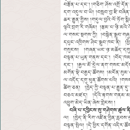
བརྩོན་པ་དང་། །གཅིག་ཤོས་འགྲོ་དོན
དག་འདུལ་བ་ཡི། །བསླབ་བྱ་ཇི་བཞིན་
ཆར་རྒྱུན་གྱིས། །གདུལ་བྱའི་ལོ་ཏོག་
ལྟའི་བྲག་རི་གཞོམ། །རྩམ་པ་ཉི་མའི
ལ་གསང་སྔགས་ཀྱི། །བསྙེན་སྒྲུབ་གཞ
དཔུང་འཁྲིགས་ཤིང་སྒྲུབ་ཁང་ནི། །ཕ
གསུངས། །གཞན་ཡང་ཉ་མཆོད་དགུ་ག
བསྟན་པ་ཡུན་གནས་དང་། །བོད་ཁམས་
དང་། །རྒྱལ་མོ་དྲེལ་ནག་གསང་མ
མགོན་སྡེ་བརྒྱད་ཚོགས། །མངོན་སུམ་འ
ལ་འདོད་དགུ་ཕུན་ཚོགས་པའི། །གས
ཚིག་ཅན། །ཁྱེད་ཀྱི་བསྟན་པ་རྒྱུན་ད
བཅའ་མཛད། །དེའི་རྟགས་གནམ་མཚོ
འཕྱུག་མེད་ཡིན་ཞེས་གླེངས། །
བཞི་པ་དབྱིངས་སུ་གཤེགས་ཚུལ་ནི
ལ། །ཁྱེད་ནི་རིག་འཛིན་བྱིན་རླབས་བ
བསྟན་སྤེལ། །དེ་ཕྱིར་དགོན་འདིར་