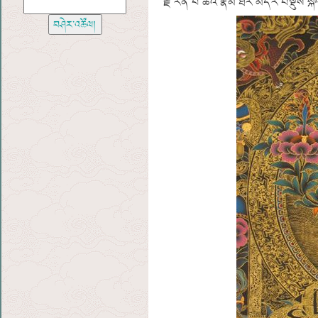
རྗེ་རིན་པོ་ཆེའི་རྣམ་ཐར་མདོར་བསྡུས་སྐ