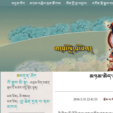
མཉམ་མེད་མ
མདུན་ཤོག
ལོ་རྒྱུས་མི་སྣ།
- མཉམ་མེད་མཛད་
རྣམ་ངོ་མཚར་པདྨོ་སྟོང་ལྡན།
ཡར་ངོས།- མི་གསལ།
རྩོམ་པ་པ
2016-5-31 22:41:53
བླ་ཆེན་དྲན་པ་ནམ་
མར་ངོས། -
མཁའ།