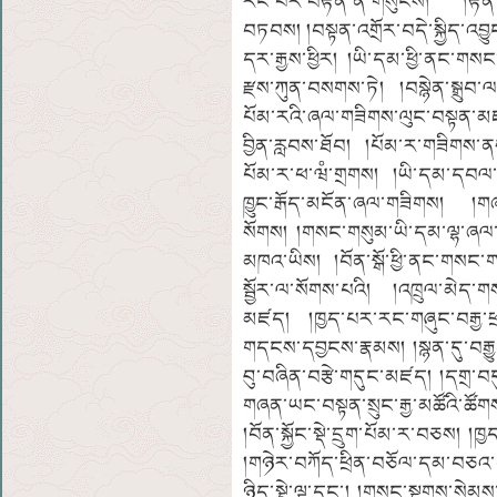
རིང་པོར་བརྟན་ནོ་གསུངས། །རྟེན
བཏབས། །བསྟན་འགྲོར་བདེ་སྐྱིད་འབྱུ
དར་རྒྱས་ཕྱིར། །ཡི་དམ་ཕྱི་ནང་གསང་ག
རྫས་ཀུན་བསགས་ཏེ། །བསྙེན་སྒྲུབ་ལ
པོམ་རའི་ཞལ་གཟིགས་ལུང་བསྟན་མ
བྱིན་རླབས་ཐོབ། །པོམ་ར་གཟིགས་ན
པོམ་ར་ཕ་ཝཾ་གྲགས། །ཡི་དམ་དབལ་ཕ
ཁྱུང་རྒོད་མངོན་ཞལ་གཟིགས། །གཞན
སོགས། །གསང་གསུམ་ཡི་དམ་ལྷ་ཞལ་མཇ
མཁའ་ཡིས། །བོན་སྒོ་ཕྱི་ནང་གསང་གས
སྦྱོར་ལ་སོགས་པའི། །འཁྲུལ་མེད་
མཛད། །ཁྱད་པར་རང་གཞུང་བརྒྱ་ཕྲག་
གདངས་དབྱངས་རྣམས། །སྙན་དུ་བརྒྱུ
བུ་བཞིན་བརྩེ་གདུང་མཛད། །དགྲ་
གཞན་ཡང་བསྟན་སྲུང་རྒྱ་མཚོའི་ཚོགས
།བོན་སྐྱོང་སྡེ་དྲུག་པོམ་ར་བཅས། །ཁ
།གཉེར་བཀོད་ཕྲིན་བཅོལ་དམ་བཅའ་ག
ཉིད་སྡེ་ལྔ་དང་། །གསང་སྔགས་སེམས