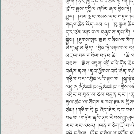
ཕུལ། །ཧོར་ཟླ་དང་པོའི་ཚེས་ལྔ་ལ། །ད
།ཀློང་རྒྱས་དཀྱིལ་འཁོར་ཞལ་ཕྱེས་
གྱུར། །བར་སྣང་ཁམས་དང་གདུང་ཁང
གཞའ་ཚོན་འོད་ལམ་ལ། །བྱ་རྒྱལ་རྒ
དར་ཙམ་མཁའ་ལ་བཞུགས་ནས་ནི། །ས
སྐྱེས། །ཐུགས་སྲས་རྣམ་གཉིས་ལ་ས
མེད་བླ་མ་ཉིད། །བྱོན་ཏེ་མཁའ་ལ་བ
མཇལ་བར་གསོལ་བཏབ་ཚེ། །ཆོ་འཕྲུ
བཅས། །རྗེས་འཇུག་འགྲོ་བའི་དོན་ཆེད
བཞེས་ནས། །ནུབ་ཕྱོགས་བདེ་ཆེན་གཤེ
གཉིས་པར་འབྱོན་པའི་རྟགས། །སྐུ་རྟེ
འབྲུ་ཨཱ་ཨཱོཾ&szlig;ཿཧཱུཾ&szlig;་ཿགི
འབྲིང་བ་སྲན་མ་ཙམ་བདུན་དང་། །ཆ
རྒྱལ་ཚབ་ལ་སོགས་མཁས་རྣམས་ཀྱིས། །ར
ཙམ། །གཅིག་དེ་སྒྲ་འོད་ཟེར་དང་བཅ
བཅས། །གཏེར་ཆུའི་ནང་ཕེབས་ཀླུ་ཡུ
ཡང་ཡང་འཕར། །ལན་གཅིག་རྡོ་བ་ཞིག་ག
བའི་དཀྱིལ། །རིང་བསྲེལ་ཕྲ་བཀོད་