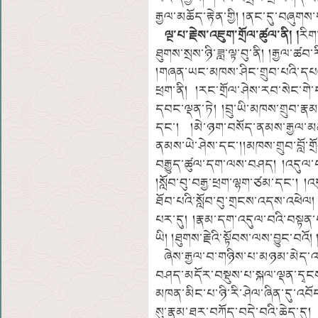
རྒྱལ་མཆོད་རྟེན་གྱི། །ནང་དུ་བཞུགས་
ལྔ་པ་རྗེས་འཇུག་གྲོལ་ཚུལ་ནི། །
རིག
ཐུགས་སྲས་ཉི་ཟླ་ལྟ་བུ་ནི། །རྒྱལ
།གཞན་ཡང་མཁས་ཤིང་གྲུབ་པའི་དཔ
ཕྲག་ནི། །རང་གྲོལ་ཤེས་རབ་སེང་གེ
དབང་ལྡན་ཏེ། །བྲུ་ཡི་མཁས་གྲུབ་རྣ
དང་། །མེ་ཉག་བསོད་ནམས་རྒྱལ་མཚ
ནམས་ཡེ་ཤེས་དང་།།མཁས་གྲུབ་བློ་ག
བརྒྱུད་ཚུལ་དག་ལས་བཤད། །འདུལ་བས
།སློབ་བུ་བརྒྱ་ཕྲག་ལྷག་ཙམ་དང་། །
ཐོབ་པའི་སློབ་བུ་གྲངས་འདས་འཕེལ
པར་དུ། །རྣམ་དག་འདུལ་བའི་བསྟན་
ཡི། །ཐུགས་རྗེའི་སྟོབས་ལས་བྱུང་བའོ། 
ཞེས་རྒྱལ་བ་གཉིས་པ་མཉམ་མེད་འགྲ
བཤད་མདོར་བསྡུས་པ་སྐལ་ལྡན་དྭངས་བ
མཁན་མིང་པ་ཉི་རི་ཤེལ་ཞིན་དུ་འབ
སུ་རྣམ་ཐར་བཀོད་བདེ་བའི་ཆེད་