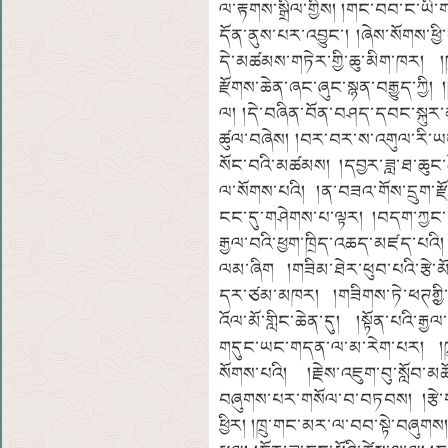
ལ་རྟགས་སྒྲིལ་གྱིས། །གང་བབ་ང་ཡི་
དོན་ནུས་པར་འབྱུང་། །ཞེས་སོགས་
དེ་མཚམས་གཏེར་གྱི་ཆུ་མིག་ཁར། །ཁྲ་
རྫོགས་ཆེན་ཞང་ཞུང་སྙན་བརྒྱུད་ཀྱ
ལ། །དེ་བཞིན་བོན་བཤད་དབང་སྐུར་
ཚུལ་བཞེས། །བར་བར་ས་འགུལ་རི་
སོང་བའི་མཚམས། །དབྱར་ཟླ་ཐ་ཆུང་ཚ
ལ་སོགས་པའི། །ན་བཟའ་གོས་དྲུག་རྫ
ངང་དུ་གཤེགས་པ་ལྟར། །བདག་ཀྱང་དེ
རྒྱལ་བའི་ཕྱག་ཁྲིད་འཆད་མཛད་པའི།
ལམ་ཞིག །གཟིམ་ཐེར་ཕུབ་པའི་རྩེ་མ
དར་ཙམ་མཁར། །གཟིགས་ཏེ་ཕཊཿཀྱི་ས
འོལ་མོ་གླིང་ཆེན་དུ། །སྟོན་པའི
གདུང་ཡང་གདན་ལ་མ་རེག་པར། །ཁྲ
སོགས་པའི། །རྗེས་འཇུག་བུ་སློབ་མ
བཞུགས་པར་གསོལ་བ་བཏབས། །རྩེ་
ཕྱིར། །ཁྲུ་གང་མར་ལ་བབ་སྟེ་བཞུགས