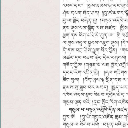
འབར་དང་། །སྲས་རྣམས་ལྷ་དང་ལྷ་མ
ཤེས་དཔག་མེད་ཤར། །ཁུ་ཚ་མགར་སྟོ
བུ་ལ་སྤྲོད་བཞིན་ཏུ། །བསྟན་འདིའི
ནས་ཞུས་པས་སྨོན་ལམ་མཛད། །ཕྱིས་ས
ཕྱག་ནས་ཕོག་པའི་མི་ཀུན་ལ། །གྲི་མཚ
ལ་གུས་འབུལ་སྐྱབས་འཇུག་ཞུས། །དེ་
དེ་ནས་བཀྲ་ཤིས་ཕྱུག་མོར་བྱོན། །གས
མཚར་དང་བཅས་རྙེད་དེར་བཞུགས། །ར
གཅོད་ཀྱིས། །གཉན་ས་ལམ་ཁྱེར་འགྲོ་
དབང་རིག་འཛིན་གྱི། །ཞལ་གཟིགས་
ཚིག་ཕུལ། །བོད་ཡུལ་ལྷ་སྲིན་ད
རྣམས་སུ་སྒྲུབ་པར་མཛད། །ཁྱད་པར་ར
འཁོར་འདས་སྣང་སེམས་དབྱེར་མེད་འ
གསུམ་ལྡན་པའི། །དྲང་སྲོང་རིག་འཛིན་
གསུམ་པ་བསྟན་འགྲོའི་དོན་མཛད་
གྱུར་ཚེ། །བྲུ་ཡི་གདུང་འཛིན་རྣམ
གསུམ་ལ་སོགས་པའི། །བསྟན་པའི་བྱ