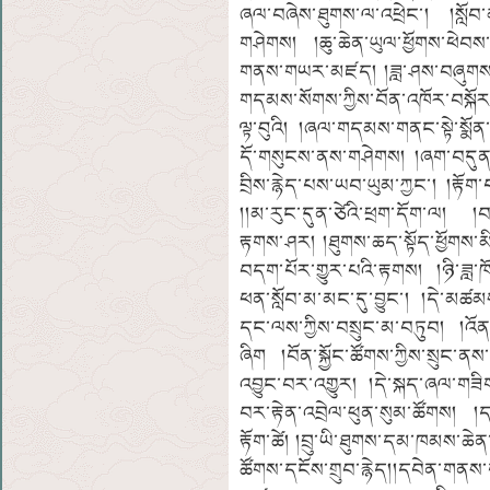
ཞལ་བཞེས་ཐུགས་ལ་འཕྲེང་། །སློབ
གཤེགས། །ཆུ་ཆེན་ཡུལ་ཕྱོགས་ཕེབས་ཙ
གནས་གཡར་མཛད། །ཟླ་ཤས་བཞུགས་
གདམས་སོགས་ཀྱིས་བོན་འཁོར་བསྐ
ལྟ་བུའི། །ཞལ་གདམས་གནང་སྟེ་སྨོན
དོ་གསུངས་ནས་གཤེགས། །ཞག་བདུན་ན
བྲིས་རྙེད་པས་ཡབ་ཡུམ་ཀྱང་། །རྟོ
།།མ་རུང་དུན་ཙེའི་ཕྲག་དོག་ལ། 
རྟགས་ཤར། །ཐུགས་ཆད་སྟོད་ཕྱོགས་མི
བདག་པོར་གྱུར་པའི་རྟགས། །ཉི་ཟླ་
ཕན་སློབ་མ་མང་དུ་བྱུང་། །དེ་མཚམ
དང་ལས་ཀྱིས་བསྲུང་མ་བཏུབ། །འོན་ཀ
ཞིག །བོན་སྐྱོང་ཚོགས་ཀྱིས་སྲུང་ན
འབྱུང་བར་འགྱུར། །དེ་སྐད་ཞལ་གཟ
བར་རྟེན་འབྲེལ་ཕུན་སུམ་ཚོགས། 
རྟོག་ཚེ། །བྲུ་ཡི་ཐུགས་དམ་ཁམས་
ཚོགས་དངོས་གྲུབ་རྙེད།།དབེན་གནས