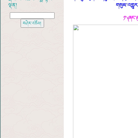
ལྡན།
གསུམ་འགྱུར
༡ ༽ ཞང་ཞ