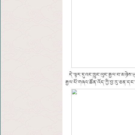
དེ་ལྟར་དུའང་ཁྱུང་ལུང་རྒྱལ་བ་མཉེས་ཡུལ་
རྒྱལ་པོ་གཞའ་ཚོན་འོད་ཀྱི་བྱ་རུ་ཅན་དང་། 