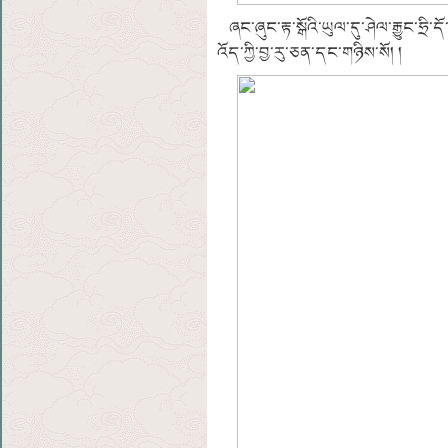
ཞང་ཞུང་རྟ་སྒོའི་ཡུལ་དུ་ཤེལ་རྒྱུང་ཧྲི་ད
འོད་ཀྱི་བྱ་རུ་ཅན་དང་གཉིས་སོ། །