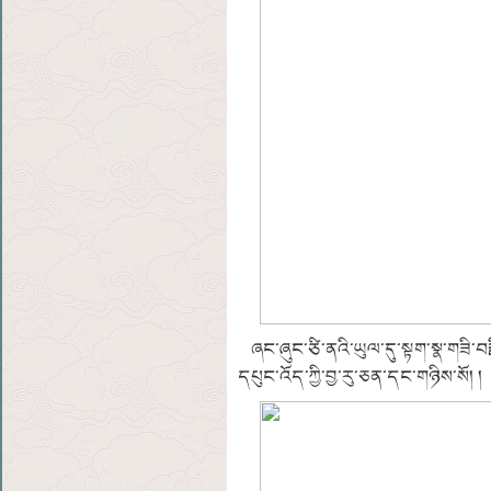
ཞང་ཞུང་ཙི་ནའི་ཡུལ་དུ་སྟག་སྣ་གཟི་བརྗ
དཔུང་འོད་ཀྱི་བྱ་རུ་ཅན་དང་གཉིས་སོ། །