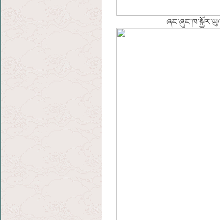
ཞང་ཞུང་ཁ་སྐྱོར་ཡུ