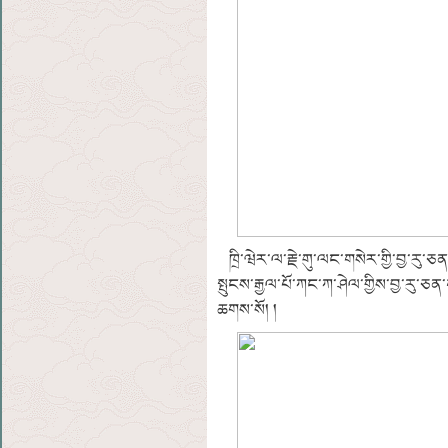
ཁྲི་ཝེར་ལ་རྗེ་གུ་ལང་གསེར་གྱི་བྱ་རུ་ཅན
སྤུངས་རྒྱལ་པོ་ཀང་ཀ་ཤེལ་གྱིས་བྱ་རུ་ཅན
ཆགས་སོ། །