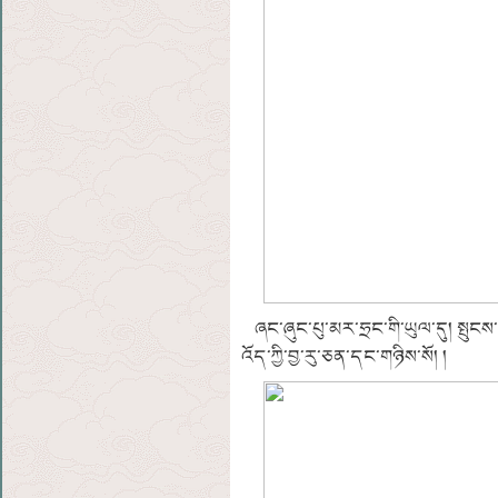
ཞང་ཞུང་པུ་མར་ཧྲང་གི་ཡུལ་དུ། སྤུངས་རྒྱུང
འོད་ཀྱི་བྱ་རུ་ཅན་དང་གཉིས་སོ། །