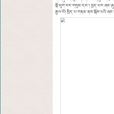
སྒོ་ཕུག་བར་གསུམ་དང་། ཁྱད་པར་ཞང་ཞུང
རྒྱལ་པོ། སྲིད་པ་གནམ་ནས་སྐོས་པའི་ཞང་ཞ