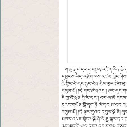
ཀ་རུ་གྲུབ་དབང་བསྟན་འཛིན་རིན་ཆེན
དབྱངས་ཡིད་འཕྲོག་ལས།འཛམ་གླིང་ཤེས་ར
ཀྱི་སྙིང་པོ་ཞང་ཞུང་བོན་གྱིས་ཡུལ་ཞེས
གསུམ་མོ། །དེ་གང་ཞེ་ནའང་། ཞང་ཞུང་གཡ
རི་ཁྲ་བོ་སྨན་གྱི་རི་དང་། བར་ལ་མོ་གངས་
དུའང་གཡོན་སྒོ་ཕུག་ཏི་སེ་དང་མ་པང་གཡ
གསུམ་མོ། །དེ་ལྟར་དུའང་དབུས་སྒོ་ནི། ཕ
མཁར་འཕན་གླིང་། སྒོ་ཤེ་ལེ་རྒྱ་སྐར་དང་ཁ
ཞང་ཞུང་གི་ཡུལ་དང་། བར་དབུས་གཙང་རུ