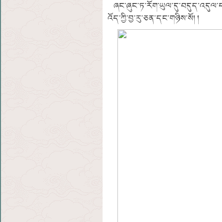
ཞང་ཞུང་ཏ་རོག་ཡུལ་དུ་བདུད་འདུལ་དབལ་གྱ
འོད་ཀྱི་བྱ་རུ་ཅན་དང་གཉིས་སོ། །