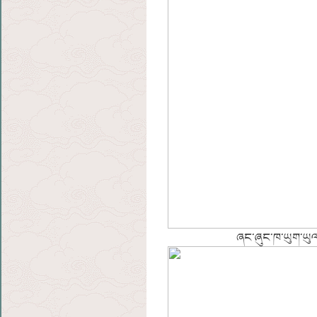
ཞང་ཞུང་ཁ་ཡུག་ཡུལ་ད