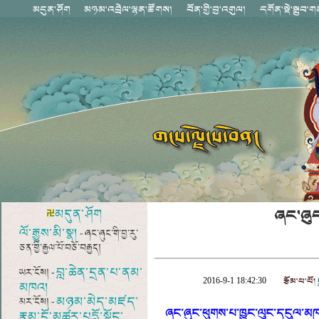
ཞང་ཞུང་
མདུན་ཤོག
ལོ་རྒྱུས་མི་སྣ།
- ཞང་ཞུང་གི་བྱ་རུ་
ཅན་གྱི་རྒྱལ་པོ་བཅོ་བརྒྱད།
བླ་ཆེན་དྲན་པ་ནམ་
ཡར་ངོས། -
རྩོམ་པ་པོ།
2016-9-1 18:42:30
མཁའ།
མཉམ་མེད་མཛད་
མར་ངོས། -
ཞང་ཞུང་ཕུགས་པ་ཁྱུང་ལུང་དངུལ་མཁ
རྣམ་ངོ་མཚར་པདྨོ་སྟོང་