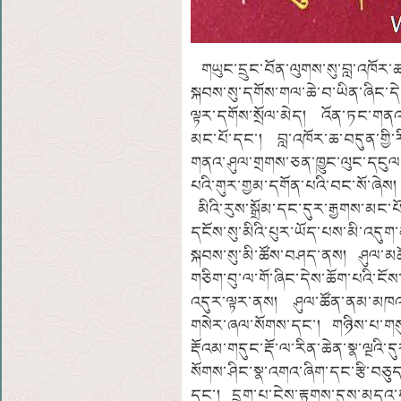
གཡུང་དྲུང་བོན་ལུགས་སུ་བླ་འཁོར་ཆ
སྐབས་སུ་དགོས་གལ་ཆེ་བ་ཡིན་ཞིང་དེ
ལྟར་དགོས་སྲོལ་མེད། འོན་ཏང་གནའ་
མང་པོ་དང་། བླ་འཁོར་ཆ་བདུན་གྱི་ར
གནའ་ཤུལ་གྲགས་ཅན་ཁྱུང་ལུང་དངུལ
པའི་གུར་གྱམ་དགོན་པའི་བང་སོ་ཞེས། ལ
མིའི་རུས་སྒྲོམ་དང་དུར་རྒྱགས་མང་པོ
དངོས་སུ་མིའི་པུར་ཡོད་པས་མི་འད
སྐབས་སུ་མི་ཚོས་བཤད་ནས། ཤུལ་མ
གཅིག་བུ་ལ་གོ་ཞིང་དེས་ཆོག་པའི་ངོས
འདུར་ལྟར་ནས། ཤུལ་ཚོན་ནམ་མཁའ་
གསེར་ཞལ་སོགས་དང་། གཉིས་པ་གསུང
རྡོའམ་གདུང་རྡོ་ལ་རིན་ཆེན་སྣ་ལྔའི་
སོགས་ཤིང་སྣ་འགའ་ཞིག་དང་རྩི་བཅུ
དང་། དྲུག་པ་ངེས་རྟགས་དུས་མདའ