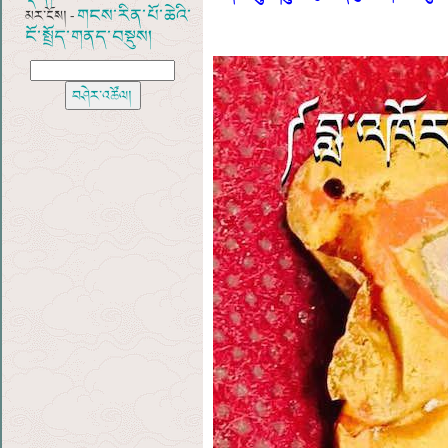
གངས་རིན་པོ་ཆེའི་
མར་ངོས། -
ངོ་སྤྲོད་གནད་བསྡུས།