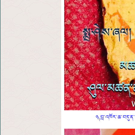
༢༽ བླ་འཁོར་ཆ་བདུན