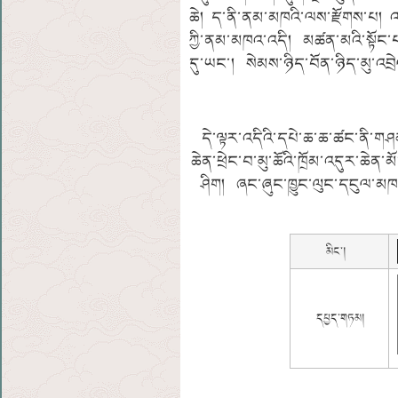
ཆེ། ད་ནི་ནམ་མཁའི་ལས་རྫོགས་པ། 
ཀྱི་ནམ་མཁའ་འདི། མཚན་མའི་སྟོང་པའི
དུ་ཡང་། སེམས་ཉིད་བོན་ཉིད་མུ་འབ
དེ་ལྟར་འདིའི་དཔེ་ཆ་ཆ་ཚང་ནི་གཤམ་
ཆེན་ཕྲེང་བ་མུ་ཆོའི་ཁྲོམ་འདུར་ཆེན
ཤིག།
ཞང་ཞུང་ཁྱུང་ལུང་དངུལ་མཁར