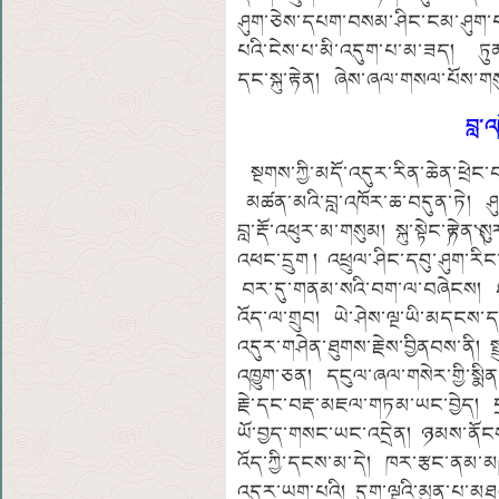
ཤུག་ཅེས་དཔག་བསམ་ཤིང་ངམ་ཤུག་པ་
པའི་ངེས་པ་མི་འདུག་པ་མ་ཟད། ཏུན་ཧོང
དང་སྐུ་རྟེན། ཞེས་ཞལ་གསལ་པོས་གས
བླ་འ
སྔགས་ཀྱི་མདོ་འདུར་རིན་ཆེན་ཕྲེང་བ
མཚན་མའི་བླ་འཁོར་ཆ་བདུན་ཏེ། ཤ
བླ་རྡོ་འཕུར་མ་གསུམ། སྐུ་སྟེང་༼རྟེ
འཕང་དྲུག ། འཕྲུལ་ཤིང་དབུ་ཤུག་རིང
བར་དུ་གནམ་སའི་བག་ལ་བཞེངས། ཐ་མ
འོད་ལ་གྲུབ། ཡེ་ཤེས་ལྔ་ཡི་མདངས
འདུར་གཤེན་ཐུགས་རྗེས་བྱིནབས་ནི། ས
འཁྱུག་ཅན། དངུལ་ཞལ་གསེར་གྱི་སྨ
རྗེ་དང་བརྡ་མཇལ་གཏམ་ཡང་བྱེད། དྲ
ཡོ་བྱད་གསང་ཡང་འདྲེན། ཉམས་ནོང
འོད་ཀྱི་དངས་མ་དེ། ཁར་རྩང་ནམ་
འདུར་ཡག་པའི། དུག་ལྔའི་མུན་པ་མ