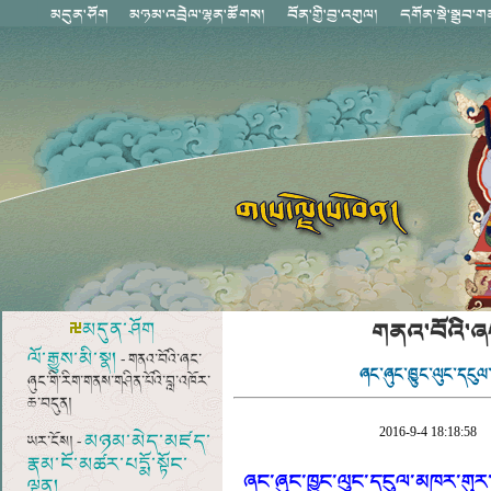
གནའ་བོའི་ཞང
མདུན་ཤོག
ལོ་རྒྱུས་མི་སྣ།
- གནའ་བོའི་ཞང་
ཞང་ཞུང་ཁྱུང་ལུང་དངུལ་
ཞུང་གི་རིག་གནས་གཤིན་པོའི་བླ་འཁོར་
ཆ་བདུན།
2016-9-4 18:18:58
མཉམ་མེད་མཛད་
ཡར་ངོས། -
རྣམ་ངོ་མཚར་པདྨོ་སྟོང་
ཞང་ཞུང་ཁྱུང་ལུང་དངུལ་མཁར་གུར་ག
ལྡན།