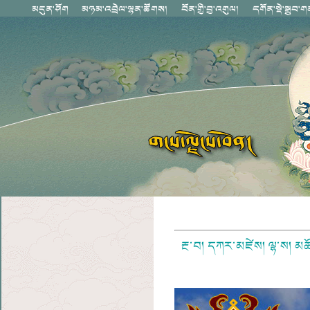
རྔ་བ།
དཀར་མཛེས།
ལྷ་ས།
མཚོ