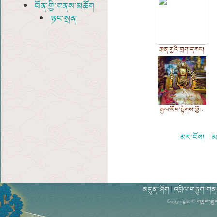
བོན་གྱི་གནས་མཆོག
ཉང་སྲན།