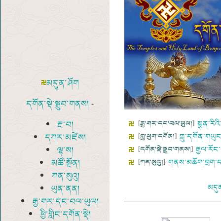
མདུན་ཤོག
དགོན་སྡེ་སྒྲུབ་གནས།
-
རྔ་བ།
[
རྒྱ་གར་དང་བལ་ཡུལ།
]
སྨན་རིའ
དཀར་མཛེས།
[
ཀླུ་ཕུག་དགོན།
]
ཀླུ་དགོན་གཡུང་
ལྷ་ས།
[
དགོན་སྡེ་སྒྲུབ་གནས།
]
རྒྱལ་རོང་
མཚོ་སྔོན།
[
ཀན་སུའུ།
]
གནས་མཆོག་བྲག་དཀ
ཀན་སུའུ།
མདུ
ཡུན་ནན།
རྒྱ་གར་དང་བལ་ཡུལ།
ཕྱི་གླིང་དགོན་སྡེ།