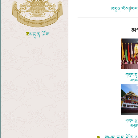
མདུན་ངོས།
|
ཡར་
མཉ
མདུན་ཤོག
གཡུང་དྲ
མཉམ་
གཡུང་དྲ
མཉམ་