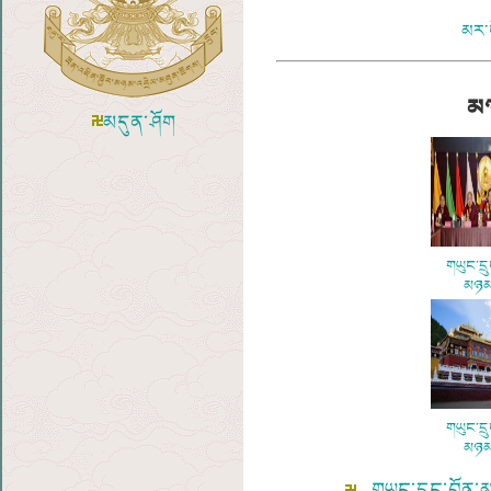
མར་
མཉ
མདུན་ཤོག
གཡུང་དྲ
མཉམ་
གཡུང་དྲ
མཉམ་